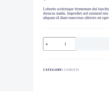
Lobortis scelerisque fermentum dui faucibus
rhoncus mattis. Imperdiet sed euismod nisi 
aliquam id diam maecenas ultricies mi eget
AirTag
quantity
CATEGORY:
GADGETS