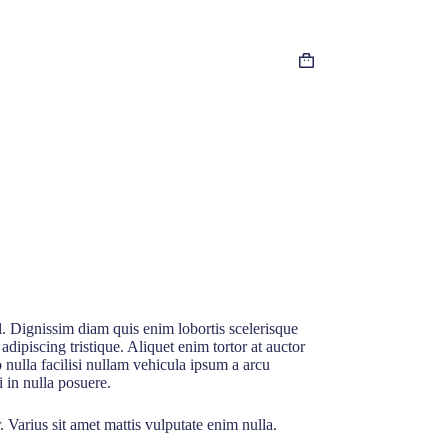
Shopping
cart
l. Dignissim diam quis enim lobortis scelerisque
ipiscing tristique. Aliquet enim tortor at auctor
ulla facilisi nullam vehicula ipsum a arcu
 in nulla posuere.
 Varius sit amet mattis vulputate enim nulla.