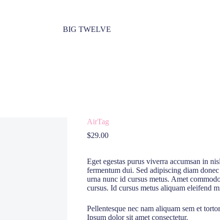
BIG TWELVE
AirTag
$
29.00
Eget egestas purus viverra accumsan in nis
fermentum dui. Sed adipiscing diam donec ad
urna nunc id cursus metus. Amet commodo n
cursus. Id cursus metus aliquam eleifend mi
Pellentesque nec nam aliquam sem et tortor.
Ipsum dolor sit amet consectetur.