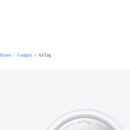
Skip
to
content
Home
/
Gadgets
/
AirTag